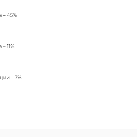
а – 45%
 – 11%
ции – 7%