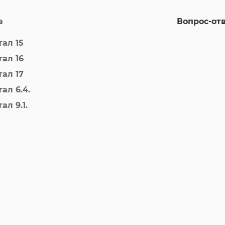
а
Вопрос-от
ал 15
ал 16
ал 17
ал 6.4.
л 9.1.