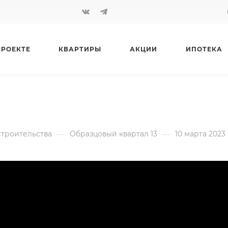
ПРОЕКТЕ
КВАРТИРЫ
АКЦИИ
ИПОТЕКА
СОЦИАЛЬНЫЕ ОБЪЕКТЫ
—
—
строительства
Образцовый квартал 13
10 марта 2023