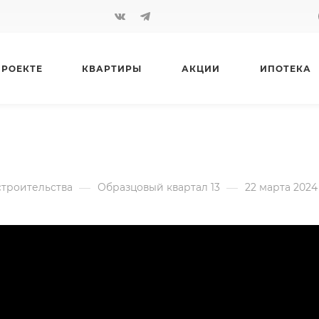
ПРОЕКТЕ
КВАРТИРЫ
АКЦИИ
ИПОТЕКА
СОЦИАЛЬНЫЕ ОБЪЕКТЫ
—
—
строительства
Образцовый квартал 13
22 марта 2024