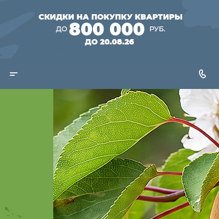
Созревайте
быстрее!
3 выгодные
программы
покупки квартиры
Рассрочка 0%
Скидка до 750 000 руб. в
«Образцовом квартале 15»*
Cкидка на квартиры в
готовом доме до 800