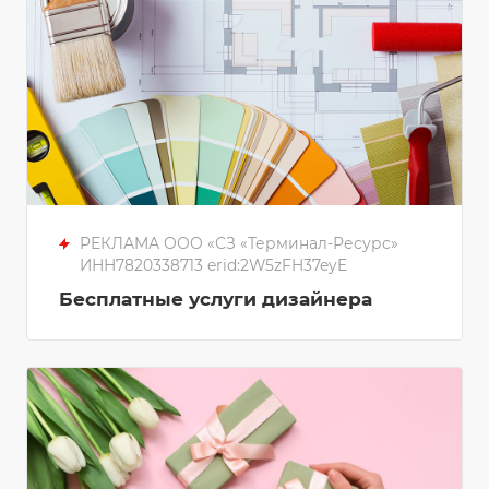
РЕКЛАМА ООО «СЗ «Терминал-Ресурс»
ИНН7820338713 erid:2W5zFH37eyE
Бесплатные услуги дизайнера