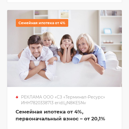
Семейная ипотека от 4%
РЕКЛАМА ООО «СЗ «Терминал-Ресурс»
ИНН7820338713 erid:LjN8KESNv
Семейная ипотека от 4%,
первоначальный взнос – от 20,1%