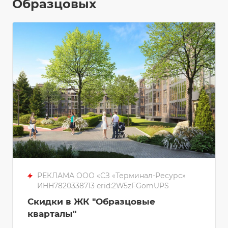
Образцовых
РЕКЛАМА ООО «СЗ «Терминал-Ресурс»
ИНН7820338713 erid:2W5zFGomUPS
Скидки в ЖК "Образцовые
кварталы"