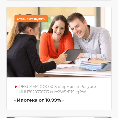
Ставка от 10,99%
РЕКЛАМА ООО «СЗ «Терминал-Ресурс»
ИНН7820338713 erid:2W5zFJSegRW
«Ипотека от 10,99%»