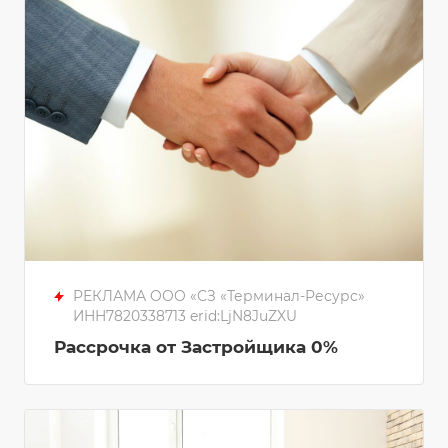
РЕКЛАМА ООО «СЗ «Терминал-Ресурс»
ИНН7820338713 erid:LjN8JuZXU
Рассрочка от Застройщика 0%