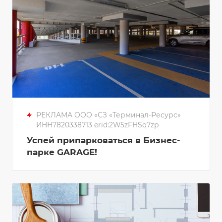
РЕКЛАМА ООО «СЗ «Терминал-Ресурс»
ИНН7820338713 erid:2W5zFHSq7zp
Успей припарковаться в Бизнес-
парке GARAGE!