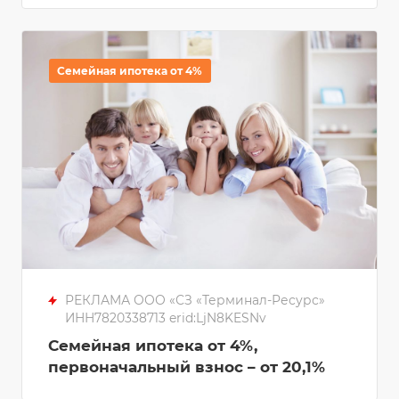
Семейная ипотека от 4%
РЕКЛАМА ООО «СЗ «Терминал-Ресурс»
ИНН7820338713 erid:LjN8KESNv
Семейная ипотека от 4%,
первоначальный взнос – от 20,1%