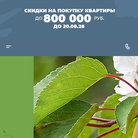
Созревайте
быстрее!
3 выгодные
программы
покупки квартиры
Рассрочка 0%
Скидка до 750 000 руб. в
«Образцовом квартале 15»*
Cкидка на квартиры в
готовом доме до 880