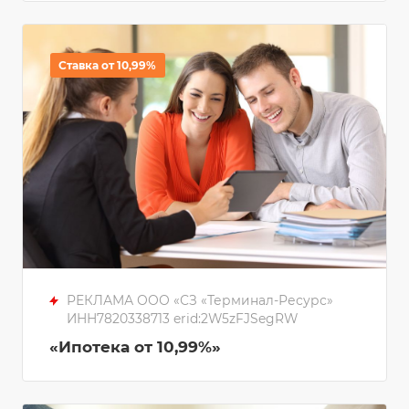
Ставка от 10,99%
РЕКЛАМА ООО «СЗ «Терминал-Ресурс»
ИНН7820338713 erid:2W5zFJSegRW
«Ипотека от 10,99%»