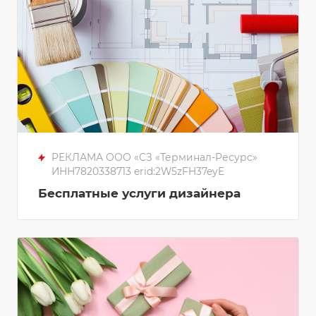
РЕКЛАМА ООО «СЗ «Терминал-Ресурс»
ИНН7820338713 erid:2W5zFH37eyE
Бесплатные услуги дизайнера