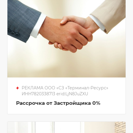
РЕКЛАМА ООО «СЗ «Терминал-Ресурс»
ИНН7820338713 erid:LjN8JuZXU
Рассрочка от Застройщика 0%